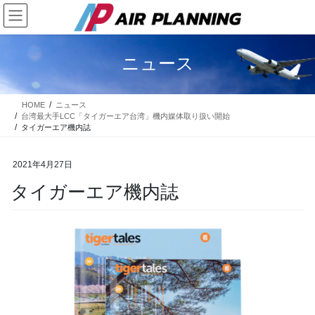
コ
ナ
ン
ビ
テ
ゲ
ン
ー
ニュース
ツ
シ
に
ョ
移
ン
HOME
ニュース
動
に
台湾最大手LCC「タイガーエア台湾」機内媒体取り扱い開始
移
タイガーエア機内誌
動
2021年4月27日
タイガーエア機内誌