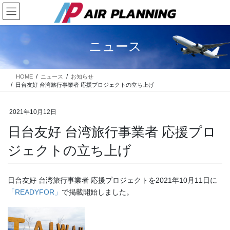
コ
ナ
ン
ビ
テ
ゲ
ン
ー
ニュース
ツ
シ
に
ョ
移
ン
HOME
ニュース
お知らせ
動
に
日台友好 台湾旅行事業者 応援プロジェクトの立ち上げ
移
動
2021年10月12日
日台友好 台湾旅行事業者 応援プロ
ジェクトの立ち上げ
日台友好 台湾旅行事業者 応援プロジェクトを2021年10月11日に
「READYFOR」
で掲載開始しました。