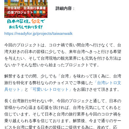
詳細内容
：
https://readyfor.jp/projects/taiwanwalk
今回のプロジェクトは、コロナ禍で長い間台湾へ行けなくて、台
湾大好きの日本の皆様に少しでも、来年台湾へきっと行ける希望
を与えたい、そして台湾現地の観光業界にも元気を付ける方法は
ないか？そんな想いから始まったプロジェクトです。
解禁するまでの間、少しでも「台湾」を味わって頂く為に、台湾
旅行を特化する弊社ならのチョイスでご準備した
「台湾レトロ文
具セット」
と
「可愛いレトロセット」
をお届けさせて頂きます。
長く台湾旅行が叶わない中、今回のプロジェクと通して、日本の
皆様からの心温まる応援を頂ければ、台湾を元気にしてくれると
信じています。そして日本と台湾の旅行業界も今回のコロナ禍を
乗り越えられる事を信じております。解禁後、今まで通りのサー
ビスを台湾に愛する⽇本の皆様にご提供する為に、改めて、応