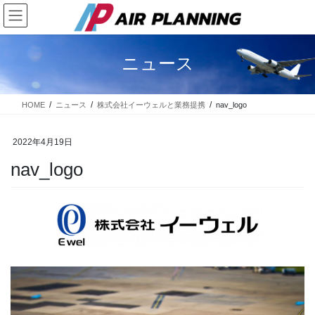
コ
ナ
ン
ビ
テ
ゲ
ン
ー
ニュース
ツ
シ
に
ョ
移
ン
HOME
ニュース
株式会社イーウェルと業務提携
nav_logo
動
に
移
動
2022年4月19日
nav_logo