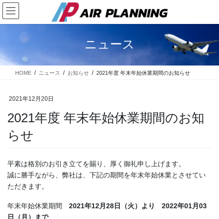
コ
ナ
ン
ビ
テ
ゲ
ン
ー
ニュース
ツ
シ
に
ョ
移
ン
HOME
ニュース
お知らせ
2021年度 年末年始休業期間のお知らせ
動
に
移
動
2021年12月20日
2021年度 年末年始休業期間のお知
らせ
平素は格別のお引き立てを賜り、厚く御礼申し上げます。
誠に勝手ながら、弊社は、下記の期間を年末年始休業とさせてい
ただきます。
年末年始休業期間
2021年12月28日（火）より 2022年01月03
日（月）まで