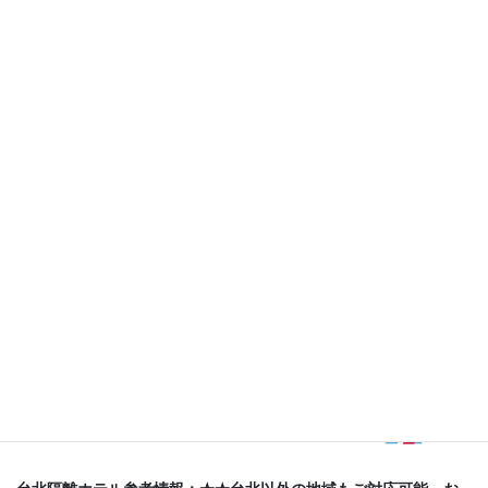
続きが必要となる。
日本を含む外国籍のビジネス客
については、
出張、投資、契約履行、求職などの事業活動の場合、台湾が海外
に設置した窓口機関で特別入国許可を申請する必要がある。
日本では、
台北駐日経済文化代表処
（東京）と台北駐大阪経済文
化弁事処、横浜や那覇、札幌、福岡に分処が設置されている。
在宅検疫については、検疫期間がこれまでの
14日から10日間に短
縮となる
（入境日を0日目として起算）。11日目からは7日間の自
主健康管理を行うことが求められる。在宅検疫は原則として自宅
または親戚・友人宅に1人1室の滞在となり、この条件を満たせな
い場合は、検疫ホテルに滞在する。ただし、同日に入境する家
族・同居者については、自宅や親戚、友人の住居または防疫ホテ
ルの1室に複数人で滞在することも可能。
弊社は日台間の航空券及び現地隔離ホテルの事前予約、手配を承
っておりますので、
気軽にお問い合わせ
ください。