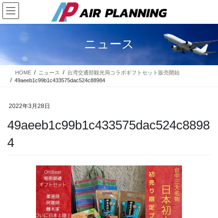
コ
ナ
ン
ビ
テ
ゲ
ン
ー
ニュース
ツ
シ
に
ョ
移
ン
HOME
ニュース
台湾交通部観光局コラボギフトセット販売開始
動
に
49aeeb1c99b1c433575dac524c88984
移
動
2022年3月28日
49aeeb1c99b1c433575dac524c8898
4