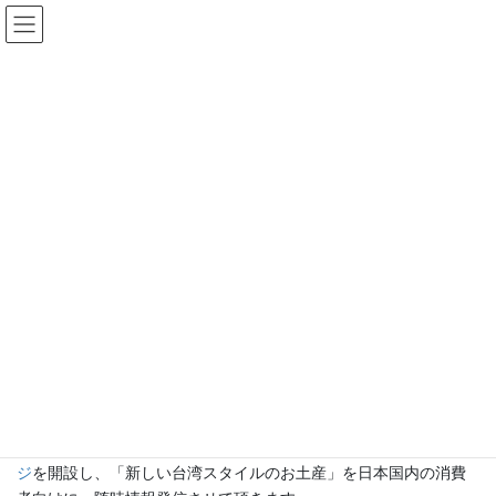
コ
ナ
ン
ビ
テ
ゲ
ン
ー
ニュース
ツ
シ
に
ョ
移
ン
HOME
ニュース
お知らせ
「來好 LAI HAO台湾雑貨店」と業務提携
動
に
移
動
2022年5月24日
「來好 LAI HAO台湾雑貨店」と業
務提携
「來好 LAI HAO 台湾雑貨店」
（本社：台北市大安區永康街六巷11
号１F 代表取締役：游智翔 ） と
株式会社AIR PLANNING
にお
ける業務提携契約を2022年5月20日に締結いたしました。2社が業
務提携することにより、
『來好』の在日プロモーション専用ペー
ジ
を開設し、「新しい台湾スタイルのお土産」を日本国内の消費