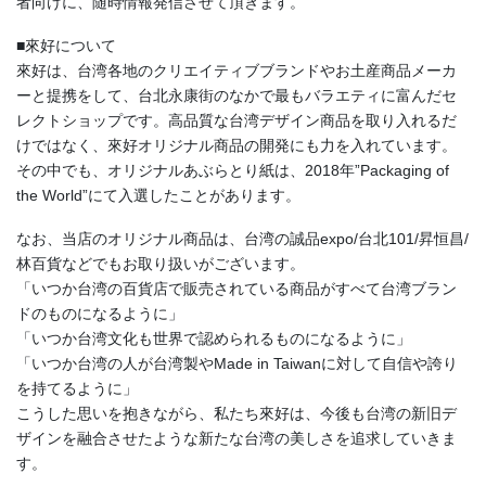
者向けに、随時情報発信させて頂きます。
■來好について
來好は、台湾各地のクリエイティブブランドやお土産商品メーカ
ーと提携をして、台北永康街のなかで最もバラエティに富んだセ
レクトショップです。高品質な台湾デザイン商品を取り入れるだ
けではなく、來好オリジナル商品の開発にも力を入れています。
その中でも、オリジナルあぶらとり紙は、2018年”Packaging of
the World”にて入選したことがあります。
なお、当店のオリジナル商品は、台湾の誠品expo/台北101/昇恒昌/
林百貨などでもお取り扱いがございます。
「いつか台湾の百貨店で販売されている商品がすべて台湾ブラン
ドのものになるように」
「いつか台湾文化も世界で認められるものになるように」
「いつか台湾の人が台湾製やMade in Taiwanに対して自信や誇り
を持てるように」
こうした思いを抱きながら、私たち來好は、今後も台湾の新旧デ
ザインを融合させたような新たな台湾の美しさを追求していきま
す。