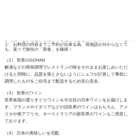
サービス概要及び特徴：
（1） 海外レストラン日本語予約
世界主要都市の現地レストランを24時間オンラインで日本語予約
が可能！しかも座席を確保するだけではなく、ブランやコースな
ど、お料理の内容までご予約が出来る為、現地語が分からなくて
も、楽々で旅先の「美食」を確保！
（2） 世界のGOHAN
解凍などの簡単調理でレストランの味をそのままお楽しみいただ
けると同時に、品質を落とさないようにシェフが計算して事前に
調理したものをご自宅まで配送するため安心安全。
（3） 世界のワイン
世界各国の選りすぐりワイン＆今注目の日本ワインをお届けしま
す。フランスやイタリアなどの旧世界のワインはもちろん、アメ
リカや南アフリカ、オーストラリアの新世界のワインもご用意し
ております。
（4） 日本の美味しいを宅配