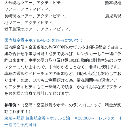
大分現地ツアー、アクティビティ、 熊本現地
ツアー、アクティビティ、
長崎現地ツアー、アクティビティ、 鹿児島現
地ツアー、アクティビティ、
種子島現地ツアー、アクティビティ、
国内航空券＋ホテル+レンタカーについて：
国内線全便＋全国各地の約5000軒のホテルをお客様都合で自由に
組み合わせる事は可能！必要であれば、レンタカーもご一緒に予
約出来ます。車輌の受け取り及び返却は自動的に到着空港のカウ
ンターになりますので、手間かかることなく、非常に便利です。
車種の選択やベビーチェアの追加など、細かい設定も対応してお
ります。勿論、LCCもご利用頂ける為、滞在期間中の現地ツアー
やアクティビティもご一緒選んで頂き、かなりお得な旅行プラン
をお客様ご自身で設計して頂けます。
参考例：
（空席・空室状況やホテルのランクによって、料金が変
動されます！）
東京～那覇 往復航空券＋ホテル１泊 ￥20,800～ レンタカーも
一括でご予約可能