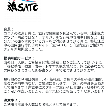
背景：
コロナの収束と共に、旅行需要回復を見込んでいる中、通常販売
のツアー商品ではなく、オリジナルな行程や専用車利用など、自
分だけの旅を求めている方々をご対応させて頂く為に、弊社運営
中の国内旅行専門予約サイト「旅SATO」に「国内旅行ご相談コー
ナ」を新規開設しました。
提供可能サービス：
出発日、人数、ご希望目的地と滞在日数をご記入して頂ければ、
「移動手段・宿泊・食事・おすすめ観光地など」旅に必要な全て
の内容をまとまった回答書をメールで送付させて頂きます。
飛行機のご利用は勿論、JR・新幹線、専用車の手配や温泉旅館、
宴会の事前準備など、ご要望に合わせて、「旅」の中身を企画さ
せて頂きます！家族単位のグループ旅行や社員旅行・研修旅行の
ご予定が御座いましたら、是非気軽にご相談してくださいませ！
注意事項：
ご利用可能最小人数は５名様とさせて頂きます。