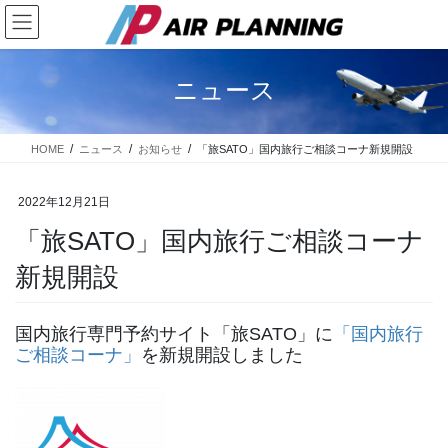
コ
ナ
ン
ビ
テ
ゲ
ン
ー
ニュース
ツ
シ
に
ョ
移
ン
HOME
ニュース
お知らせ
「旅SATO」国内旅行ご相談コーナ新規開設
動
に
移
動
2022年12月21日
「旅SATO」国内旅行ご相談コーナ
新規開設
国内旅行専門予約サイト「旅SATO」に
「国内旅行
ご相談コーナ」
を新規開設しました