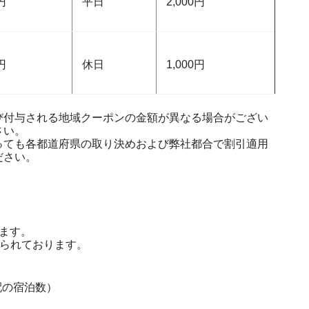
円
平日
2,000円
円
休日
1,000円
び付与される地域クーポンの金額が異なる場合がござい
さい。
っても各都道府県の取り決めおよび弊社都合で割引適用
ださい。
ます。
められております。
手配の宿泊数）