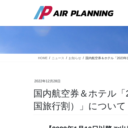
コ
ナ
ン
ビ
テ
ゲ
ン
ー
ツ
シ
に
ョ
移
ン
動
に
移
動
HOME
ニュース
お知らせ
国内航空券＆ホテル「2023
2022年12月28日
国内航空券＆ホテル「2
国旅行割）」について