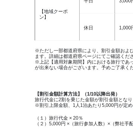
平日
3,000
【地域クーポ
ン】
休日
1,000
※ただし一部都道府県により、割引金額およ
ます。詳細は都道府県ページにてご確認くだ
※上記【適用対象期間】内における旅行であ
が出来ない場合がございます。予めご了承く
【割引金額計算方法】（1/10以降出発）
旅行代金に2割を乗じた金額が割引金額となり
※割引上限金額、1人1泊あたり5,000円が定
（１）旅行代金 × 20％
（２）5,000円 ×（旅行参加人数）×（弊社