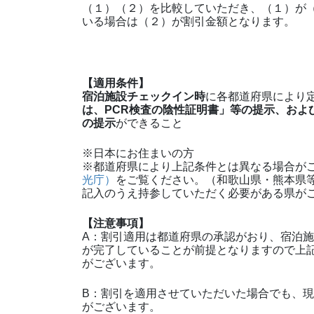
（１）（２）を比較していただき、（１）が
いる場合は（２）が割引金額となります。
【適用条件】
宿泊施設チェックイン時
に各都道府県により
は、PCR検査の陰性証明書」等の提示、およ
の提示
ができること
※日本にお住まいの方
※都道府県により上記条件とは異なる場合が
光庁）
をご覧ください。（和歌山県・熊本県
記入のうえ持参していただく必要がある県が
【注意事項】
A：割引適用は都道府県の承認がおり、宿泊
が完了していることが前提となりますので上
がございます。
B：割引を適用させていただいた場合でも、
がございます。