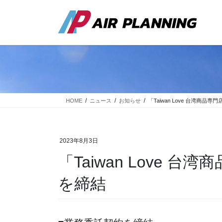
コ
ナ
ン
ビ
テ
ゲ
ン
ー
ツ
シ
に
ョ
移
ン
動
に
移
動
HOME
ニュース
お知らせ
「Taiwan Love 台湾商
2023年8月3日
「Taiwan Love 
を締結