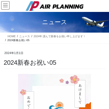
コ
ナ
ン
ビ
テ
ゲ
ン
ー
ニュース
ツ
シ
に
ョ
移
ン
HOME
ニュース
2024年 謹んで新春をお祝い申し上げます！
動
に
2024新春お祝い05
移
動
2024年1月1日
2024新春お祝い05