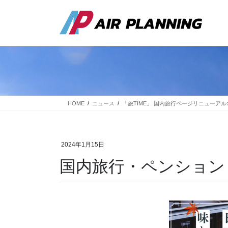
コ
ナ
ン
ビ
テ
ゲ
ン
ー
ツ
シ
に
ョ
移
ン
動
に
移
動
HOME
ニュース
「旅TIME」 国内旅行ページリニューア
2024年1月15日
国内旅行・ペンション