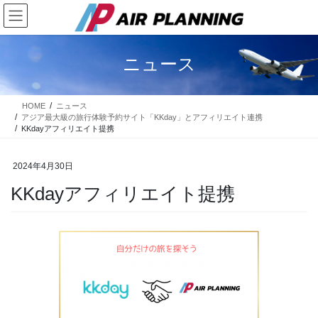
コ
ナ
ン
ビ
テ
ゲ
ン
ー
ニュース
ツ
シ
に
ョ
移
ン
HOME
ニュース
動
に
アジア最大級の旅行体験予約サイト「KKday」とアフィリエイト連携
移
KKdayアフィリエイト提携
動
2024年4月30日
KKdayアフィリエイト提携