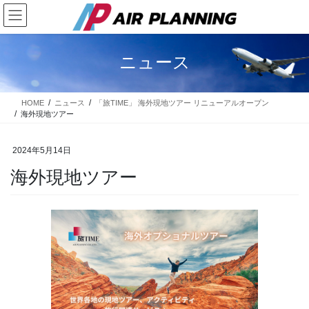
コ
ナ
ン
ビ
テ
ゲ
ン
ー
ニュース
ツ
シ
に
ョ
移
ン
HOME
ニュース
「旅TIME」 海外現地ツアー リニューアルオープン
動
に
海外現地ツアー
移
動
2024年5月14日
海外現地ツアー