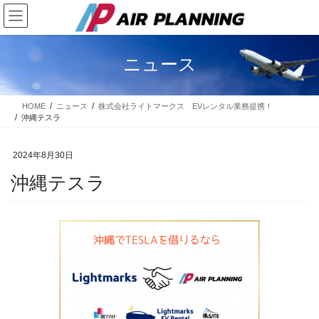
コ
ナ
ン
ビ
テ
ゲ
ン
ー
ニュース
ツ
シ
に
ョ
移
ン
HOME
ニュース
株式会社ライトマークス EVレンタル業務提携！
動
に
沖縄テスラ
移
動
2024年8月30日
沖縄テスラ