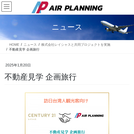
コ
ナ
ン
ビ
テ
ゲ
ン
ー
ニュース
ツ
シ
に
ョ
移
ン
HOME
ニュース
株式会社レイシャスと共同プロジェクトを実施
動
に
不動産見学 企画旅行
移
動
2025年1月20日
不動産見学 企画旅行