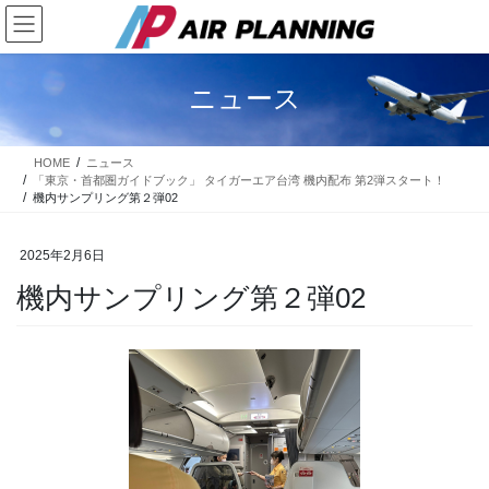
コ
ナ
ン
ビ
テ
ゲ
ン
ー
ニュース
ツ
シ
に
ョ
移
ン
HOME
ニュース
動
に
「東京・首都圏ガイドブック」 タイガーエア台湾 機内配布 第2弾スタート！
移
機内サンプリング第２弾02
動
2025年2月6日
機内サンプリング第２弾02