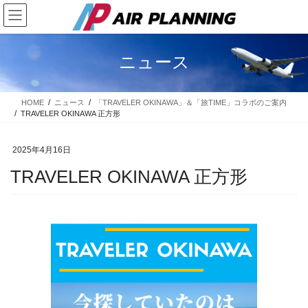
コ
ナ
ン
ビ
テ
ゲ
ン
ー
ニュース
ツ
シ
に
ョ
移
ン
HOME
ニュース
「TRAVELER OKINAWA」＆「旅TIME」コラボのご案内
動
に
TRAVELER OKINAWA 正方形
移
動
2025年4月16日
TRAVELER OKINAWA 正方形