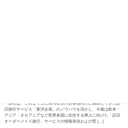
2026年6月3日
「旅TIME」国内旅行プランページ
をリニューアルオープン
弊社運営する旅の総合予約サイト「旅TIME」において、「国内旅
行プラン」ページを2026年6月3日にて全面リニューアル致しまし
た。全国各地の観光情報・モデルコース・旅行体験談を拡充し“旅
行先探し”から役立つサイトへ！ こ […]
2026年4月2日
海外在住華人向け「訪日オーダー
メイド旅行」サービスの情報発信
を強化
弊社は、これまで主に台湾在住のお客様向けに展開してきた訪
日旅行サービス「東洋企画」のノウハウを活かし、今後は欧米・
アジア・オセアニアなど世界各国に在住する華人に向けた「訪日
オーダーメイド旅行」サービスの情報発信および受 […]