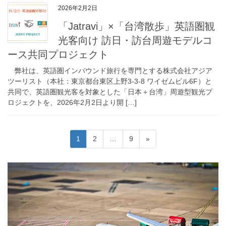
2026年2月2日
「Jatravi」×「台湾散歩」英語圏観
光客向け 訪日・訪台周遊モデルコ
ース共同プロジェクト
弊社は、英語圏インバウンド旅行を専門とする株式会社アジア
ツーリスト（本社：東京都台東区上野3-3-8 ワイゼムビル6F）と
共同で、英語圏観光客を対象とした「日本＋台湾」周遊型観光プ
ロジェクトを、2026年2月2日より開 […]
投
ペ
ペ
ペ
1
2
…
9
»
稿
ー
ー
ー
ジ
ジ
ジ
の
ペ
ー
ジ
送