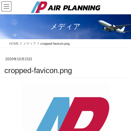
コ
ナ
ン
ビ
テ
ゲ
ン
ー
メディア
ツ
シ
に
ョ
移
ン
HOME
メディア
cropped-favicon.png
動
に
移
動
2020年10月23日
cropped-favicon.png