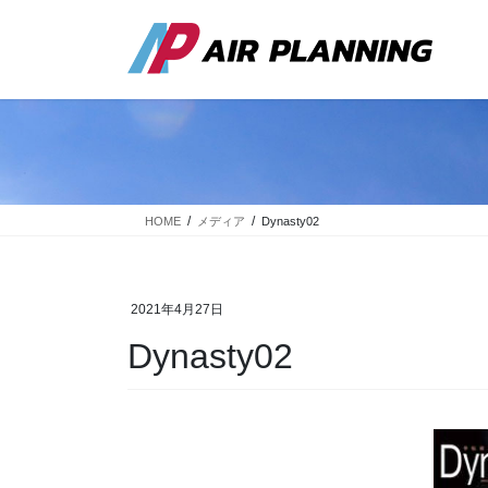
コ
ナ
ン
ビ
テ
ゲ
ン
ー
ツ
シ
に
ョ
移
ン
動
に
移
動
HOME
メディア
Dynasty02
2021年4月27日
Dynasty02