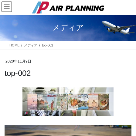
コ
ナ
ン
ビ
テ
ゲ
ン
ー
メディア
ツ
シ
に
ョ
移
ン
HOME
メディア
top-002
動
に
移
動
2020年11月9日
top-002