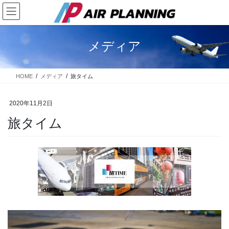
コ
ナ
ン
ビ
テ
ゲ
ン
ー
メディア
ツ
シ
に
ョ
移
ン
HOME
メディア
旅タイム
動
に
移
動
2020年11月2日
旅タイム