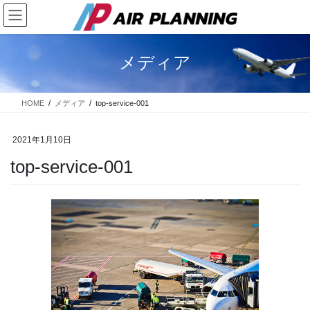
コ
ナ
ン
ビ
テ
ゲ
ン
ー
メディア
ツ
シ
に
ョ
移
ン
HOME
メディア
top-service-001
動
に
移
動
2021年1月10日
top-service-001