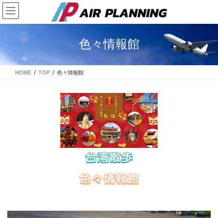
コ
ナ
ン
ビ
テ
ゲ
ン
ー
色々情報館
ツ
シ
に
ョ
移
ン
HOME
TOP
色々情報館
動
に
移
動