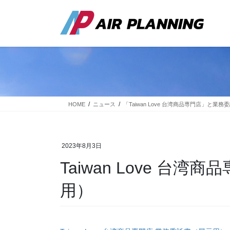
コ
ナ
ン
ビ
テ
ゲ
ン
ー
ツ
シ
に
ョ
移
ン
動
に
移
動
HOME
ニュース
「Taiwan Love 台湾商品専門店」と業
2023年8月3日
Taiwan Love 台
用）