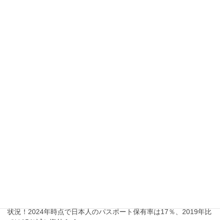
り、台北桃園国際空港発の羽田 […]
2025年10月7日
チャイナエアライン機内誌『Sky
Boutique』にクライアント広告を初
掲載！
弊社は、タイガーエア台湾の機内広告販売代理店として培った実
績をもとに、チャイナエアラインの機内誌『Sky Boutique』にお
いて、初めてクライアント企業様の広告を掲載いたしました。 今
後も当社は、台湾を中心とした航空 […]
2025年6月15日
海外旅行鈍感化に対する取り組
み！
観光庁に発表されたデータによりますと、2024年度、出国した日
本人数は2019年の2,008万人に対して1,301万人と3割以上少ない
状況！2024年時点で日本人のパスポート保有率は17％、2019年比