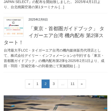
JAPAN SELECT』の配布を開始致しました。 2025年4月1日よ
り、台北桃園空港の第1ターミナル […]
2025年2月6日
「東京・首都圏ガイドブック」 タ
イガーエア台湾 機内配布 第2弾ス
タート！
台湾最大手LCC・タイガーエア台湾の機内媒体販売代理店とし
て、株式会社デイリー・インフォメーションが刊行する「東京・
首都圏ガイドブック」の機内配布第2弾を2025年2月1日より、成
田・羽田・茨城空港への到着便にて実施開始 […]
投
ペ
ペ
ペ
ペ
«
1
2
3
…
11
»
稿
ー
ー
ー
ー
ジ
ジ
ジ
ジ
の
ペ